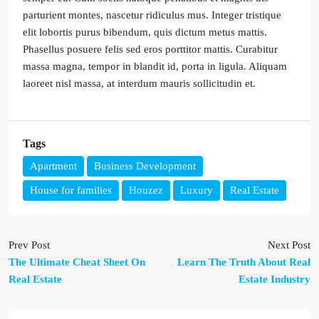
parturient montes, nascetur ridiculus mus. Integer tristique
elit lobortis purus bibendum, quis dictum metus mattis.
Phasellus posuere felis sed eros porttitor mattis. Curabitur
massa magna, tempor in blandit id, porta in ligula. Aliquam
laoreet nisl massa, at interdum mauris sollicitudin et.
Tags
Apartment
Business Development
House for families
Houzez
Luxury
Real Estate
Prev Post
Next Post
The Ultimate Cheat Sheet On
Learn The Truth About Real
Real Estate
Estate Industry