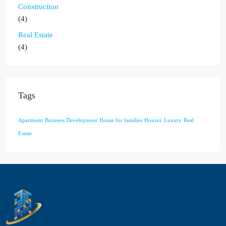
Construction
(4)
Real Estate
(4)
Tags
Apartment
Business Development
House for families
Houzez
Luxury
Real
Estate