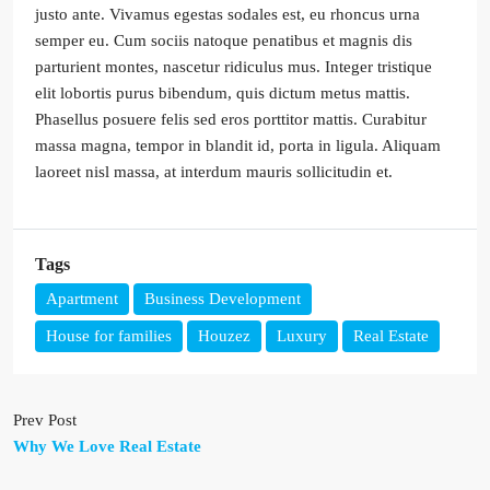
justo ante. Vivamus egestas sodales est, eu rhoncus urna
semper eu. Cum sociis natoque penatibus et magnis dis
parturient montes, nascetur ridiculus mus. Integer tristique
elit lobortis purus bibendum, quis dictum metus mattis.
Phasellus posuere felis sed eros porttitor mattis. Curabitur
massa magna, tempor in blandit id, porta in ligula. Aliquam
laoreet nisl massa, at interdum mauris sollicitudin et.
Tags
Apartment
Business Development
House for families
Houzez
Luxury
Real Estate
Prev Post
Why We Love Real Estate