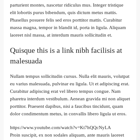
parturient montes, nascetur ridiculus mus. Integer tristique
elit lobortis purus bibendum, quis dictum metus mattis.
Phasellus posuere felis sed eros porttitor mattis. Curabitur
massa magna, tempor in blandit id, porta in ligula. Aliquam
laoreet nisl massa, at interdum mauris sollicitudin et.
Quisque this is a link nibh facilisis at
malesuada
Nullam tempus sollicitudin cursus. Nulla elit mauris, volutpat
eu varius malesuada, pulvinar eu ligula. Ut et adipiscing erat.
Curabitur adipiscing erat vel libero tempus congue. Nam
pharetra interdum vestibulum. Aenean gravida mi non aliquet
porttitor. Praesent dapibus, nisi a faucibus tincidunt, quam
dolor condimentum metus, in convallis libero ligula ut eros.
https://www.youtube.com/watch?v=Kt7hQQcNyLA
Proin suscipit, ex non sodales aliquam, ante mauris laoreet