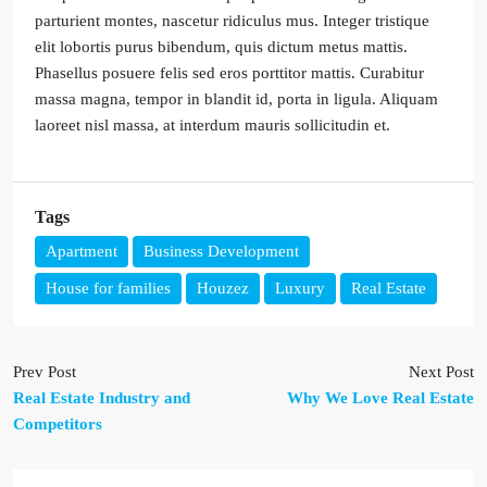
parturient montes, nascetur ridiculus mus. Integer tristique
elit lobortis purus bibendum, quis dictum metus mattis.
Phasellus posuere felis sed eros porttitor mattis. Curabitur
massa magna, tempor in blandit id, porta in ligula. Aliquam
laoreet nisl massa, at interdum mauris sollicitudin et.
Tags
Apartment
Business Development
House for families
Houzez
Luxury
Real Estate
Prev Post
Next Post
Real Estate Industry and
Why We Love Real Estate
Competitors