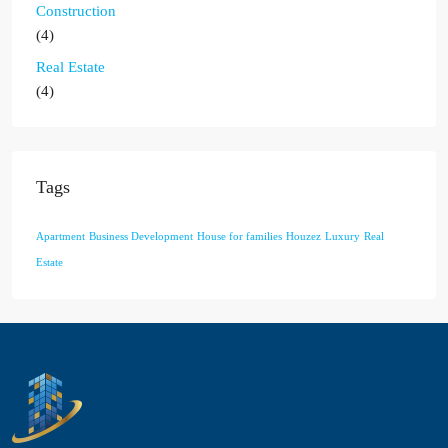
Construction
(4)
Real Estate
(4)
Tags
Apartment
Business Development
House for families
Houzez
Luxury
Real
Estate